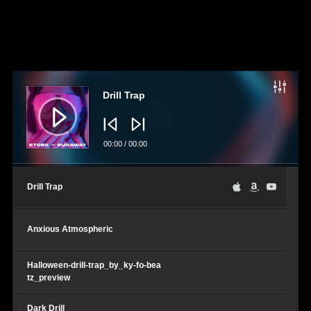
Lecteur
audio
Drill Trap
00:00
/
00:00
Drill Trap
Anxious Atmospheric
Halloween-drill-trap_by_ky-fo-bea
tz_preview
Dark Drill