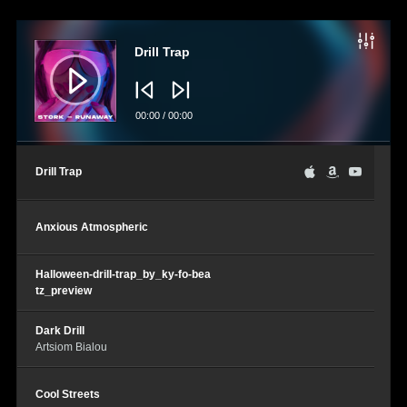
Lecteur
audio
Drill Trap
00:00
/
00:00
Drill Trap
Anxious Atmospheric
Halloween-drill-trap_by_ky-fo-bea
tz_preview
Dark Drill
Artsiom Bialou
Cool Streets