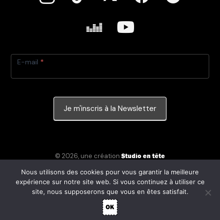
E-mail
*
Newsletter
Si
vous
Je m'inscris à la Newsletter
êtes
un
humain,
©
2026
, une création
Studio en tête
ne
Création graphique © Mathieu Boudot
Nous utilisons des cookies pour vous garantir la meilleure
remplissez
Mentions légales
expérience sur notre site web. Si vous continuez à utiliser ce
site, nous supposerons que vous en êtes satisfait.
pas
OK
ce